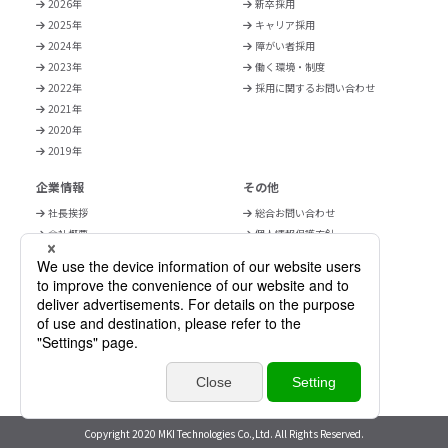
2026年
新卒採用
2025年
キャリア採用
2024年
障がい者採用
2023年
働く環境・制度
2022年
採用に関するお問い合わせ
2021年
2020年
2019年
企業情報
その他
社長挨拶
総合お問い合わせ
会社概要
個人情報保護方針
事業紹介
サイトポリシー
営業拠点・アクセスマップ
サイトマップ
組織体制
三井情報グループの沿革
三井情報グループの特長
三井情報グループの拠点
三井情報グループのサステナビリティ
Copyright 2020 MKI Technologies Co.,Ltd. All Rights Reserved.